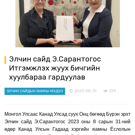
Элчин сайд Э.Сарантогос
Итгэмжлэх жуух бичгийн
хуулбараа гардуулав
2023-08-31
2111
ЭЛЧИН САЙДЫН ЯАМНЫ МЭДЭЭ
Монгол Улсаас Канад Улсад суух Онц бөгөөд Бүрэн эрхт
Элчин сайд Э.Сарантогос 2023 оны 8 сарын 31-ний
өдөр Канад Улсын Гадаад хэргийн яамны Ёслолын