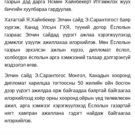
газрын дэд дарга Ясмин Хайнбекерт Итгэмжлэх жуух
бичгийн хуулбараа гардуулав.
Хатагтай Я.Хайнбекер Элчин сайд Э.Сарантогост баяр
хүргэж, Канад Улсын ГХЯ, түүний дотор Ёслолын
газраас Элчин сайдад үүрэгт ажлаа хэрэгжүүлэхэд
дэмжлэг үзүүлж ажиллахаа илэрхийлэв. Мөн Ёслолын
газрын эрхэлсэн ажлын хүрээ, дипломат ёслол,
холбогдох ёслолын арга хэмжээний талаар дэлгэрэнгүй
мэдээлэл өгөв.
Элчин сайд Э.Сарантогос Монгол, Канадын хооронд
дипломат харилцаа тогтоосны 50 жилийн ойн босгон
дээр үүрэгт ажилдаа орж байгаадаа баяртай байгаагаа
илэрхийлээд хоёр орны хооронд ойрын үед төлөвлөсөн
ажил, арга хэмжээг хэрэгжүүлэхэд Ёслолын газартай
нягт хамтран ажиллана гэдэгт найдаж байгаагаа
илэрхийлэв.