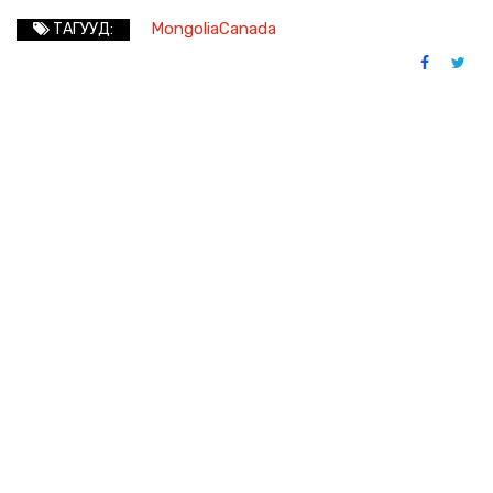
MongoliaCanada
ТАГУУД: