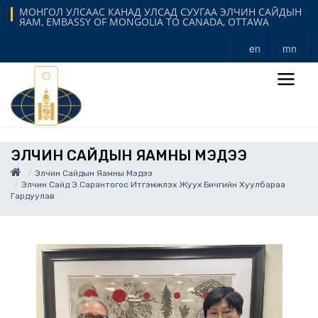
МОНГОЛ УЛСААС КАНАД УЛСАД СУУГАА ЭЛЧИН САЙДЫН
ЯАМ, EMBASSY OF MONGOLIA TO CANADA, OTTAWA
en
mn
ЭЛЧИН САЙДЫН ЯАМНЫ МЭДЭЭ
Элчин Сайдын Яамны Мэдээ
Элчин Сайд Э.Сарантогос Итгэмжлэх Жуух Бичгийн Хуулбараа
Гардуулав