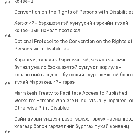
конвенц
63
Convention on the Rights of Persons with Disabilitie
Хөгжлийн бэрхшээлтэй хүмүүсийн эрхийн тухай
конвенцын нэмэлт протокол
64
Optional Protocol to the Convention on the Rights of
Persons with Disabilities
Хараагүй, харааны бэрхшээлтэй, эсхүл хэвлэмэл
бүтээл унших бэрхшээлтэй хүмүүст зориулан
хэвлэн нийтлэгдсэн бүтээлийг хүртээмжтэй болго
тухай Марракешийн гэрээ
65
Marrakesh Treaty to Facilitate Access to Published
Works for Persons Who Are Blind, Visually Impaired, o
Otherwise Print Disabled
Сайн дурын үндсэн дээр гэрлэх, гэрлэх насны доо
хязгаар болон гэрлэлтийг бүртгэх тухай конвенц
66