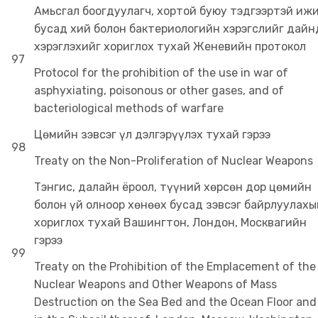
Амьсгал боогдуулагч, хортой буюу тэдгээртэй иж
бусад хий болон бактериологийн хэрэгслийг дайн
хэрэглэхийг хориглох тухай Женевийн протокол
97
Protocol for the prohibition of the use in war of
asphyxiating, poisonous or other gases, and of
bacteriological methods of warfare
Цөмийн зэвсэг үл дэлгэрүүлэх тухай гэрээ
98
Treaty on the Non-Proliferation of Nuclear Weapons
Тэнгис, далайн ёроол, түүний хөрсөн дор цөмийн
болон үй олноор хөнөөх бусад зэвсэг байрлуулахы
хориглох тухай Вашингтон, Лондон, Москвагийн
гэрээ
99
Treaty on the Prohibition of the Emplacement of the
Nuclear Weapons and Other Weapons of Mass
Destruction on the Sea Bed and the Ocean Floor and