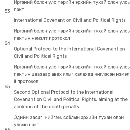
Иргэний болон улс төрийн эрхийн тухай олон улс
пакт
53
International Covenant on Civil and Political Rights
Иргэний болон улс төрийн эрхийн тухай олон улс
пактын нэмэлт протокол
54
Optional Protocol to the International Covenant on
Civil and Political Rights
Иргэний болон улс төрийн эрхийн тухай олон улс
пактын цаазаар авах ялыг халахад чиглэсэн нэмэл
II протокол
55
Second Optional Protocol to the International
Covenant on Civil and Political Rights, aiming at the
abolition of the death penalty
Эдийн засаг, нийгэм, соёлын эрхийн тухай олон
улсын пакт
56