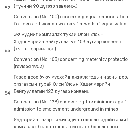
(түүний 90 дүгээр зөвлөмж)
82
Convention (No. 100) concerning equal remuneratio
for men and women workers for work of equal value
Эхчүүдийг хамгаалах тухай Олон Улсын
Хөдөлмөрийн Байгууллагын 103 дугаар конвенц
(хянаж өөрчилсөн)
83
Convention (No. 103) concerning maternity protecti
(revised 1952)
Газар доор буюу уурхайд ажиллагсдын насны доо
хязгаарын тухай Олон Улсын Хөдөлмөрийн
Байгууллагын 123 дугаар конвенц
84
Convention (No. 123) concerning the minimum age f
admission to employment underground in mines
Үйлдвэрийн газарт ажилчдын төлөөлөгчдийн эрхи
хамгаалах болон тэдэнд олгогдох бололцооны