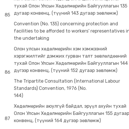
тухай Олон Улсын Хөдөлмөрийн Байгууллагын 135
дугаар конвенц, (түүний 143 дугаар зөвлөмж)
85
Convention (No. 135) concerning protection and
facilities to be afforded to workers' representatives i
the undertaking
Олон улсын хөдөлмөрийн хэм хэмжээний
хэрэгжилтийг дэмжих гурван талт зөвлөлдөөний
тухай Олон Улсын Хөдөлмөрийн Байгууллагын 144
дүгээр конвенц, (түүний 152 дугаар зөвлөмж)
86
The Tripartite Consultation (International Labour
Standards) Convention, 1976 (No.
144
Хөдөлмөрийн аюулгүй байдал, эрүүл ахуйн тухай
Олон Улсын Хөдөлмөрийн Байгууллагын 155 дугаа
87
конвенц, (түүний 164 дүгээр зөвлөмж)