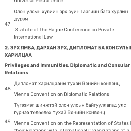
Universal Postal Union
Олон улсын хувийн эрх зүйн Гаагийн бага хурлын
дүрэм
47
Statute of the Hague Conference on Private
International Law
2.
ЭРХ ЯМБА, ДАРХАН ЭРХ, ДИПЛОМАТ БА КОНСУЛЫ
ХАРИЛЦАА
Privileges and Immunities, Diplomatic and Consular
Relations
Дипломат харилцааны тухай Венийн конвенц
48
Vienna Convention on Diplomatic Relations
Түгээмэл шинжтэй олон улсын байгууллагад улс
гүрнээ төлөөлөх тухай Венийн конвенц
49
Vienna Convention on the Representation of States 
their Relations with International Organizations of a