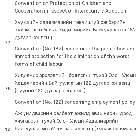
Convention on Protection of Children and
Cooperation in respect of Intercountry Adoption
Хүүхдийн хөдөлмөрийн тэвчишгүй хэлбэрийн
тухай Олон Улсын Хөдөлмөрийн Байгууллагын 182
дугаар конвенц
77
Convention (No. 182) concerning the prohibition and
immediate action for the elimination of the worst
forms of child labour
Хөдөлмөр эрхлэлтийн бодлогын тухай Олон Улсын
Хөдөлмөрийн Байгууллагын 122 дугаар конвенц,
78
(түүний 122 дугаар зөвлөмж)
Convention (No. 122) concerning employment policy
Аж үйлдвэрийн салбарт ажилд авах насны доод
хязгаарын тухай Олон Улсын Хөдөлмөрийн
Байгууллагын 59 дүгээр конвенц (хянаж өөрчилсө
79