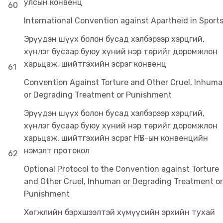
улсын конвенц
60
International Convention against Apartheid in Sport
Эрүүдэн шүүх болон бусад хэлбэрээр хэрцгий,
хүнлэг бусаар буюу хүний нэр төрийг доромжлон
харьцаж, шийтгэхийн эсрэг конвенц
61
Convention Against Torture and Other Cruel, Inhum
or Degrading Treatment or Punishment
Эрүүдэн шүүх болон бусад хэлбэрээр хэрцгий,
хүнлэг бусаар буюу хүний нэр төрийг доромжлон
харьцаж, шийтгэхийн эсрэг НҮБ-ын конвенцийн
нэмэлт протокол
62
Optional Protocol to the Convention against Torture
and Other Cruel, Inhuman or Degrading Treatment or
Punishment
Хөгжлийн бэрхшээлтэй хүмүүсийн эрхийн тухай