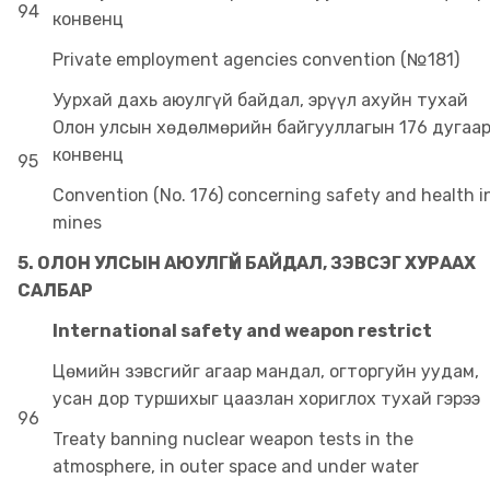
94
конвенц
Private employment agencies convention (№181)
Уурхай дахь аюулгүй байдал, эрүүл ахуйн тухай
Олон улсын хөдөлмөрийн байгууллагын 176 дугаа
конвенц
95
Convention (No. 176) concerning safety and health i
mines
5. ОЛОН УЛСЫН АЮУЛГҮЙ БАЙДАЛ, ЗЭВСЭГ ХУРААХ
САЛБАР
International safety and weapon restrict
Цөмийн зэвсгийг агаар мандал, огторгуйн уудам,
усан дор туршихыг цаазлан хориглох тухай гэрээ
96
Treaty banning nuclear weapon tests in the
atmosphere, in outer space and under water