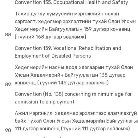
Convention 155, Occupational Health and Safety
Тахир дутуу хүмүүсийн мэргэжлийн нөхөн
сэргээлт, хөдөлмөр эрхлэлтийн тухай Олон Улсын
Хөдөлмөрийн Байгууллагын 159 дүгээр конвенц,
88
(түүний 168 дугаар зөвлөмж)
Convention 159, Vocational Rehabilitation and
Employment of Disabled Persons
Хөдөлмөрийн насны доод хязгаарын тухай Олон
Улсын Хөдөлмөрийн Байгууллагын 138 дугаар
конвенц, (түүний 146 дугаар зөвлөмж)
89
Convention (No. 138) concerning minimum age for
admission to employment
Ажил мэргэжил, хөдөлмөр эрхлэлтээр алагчлахгүй
байх тухай Олон Улсын Хөдөлмөрийн Байгууллагы
111 дүгээр конвенц (түүний 111 дүгээр зөвлөмж)
90