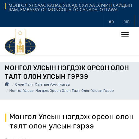
МОНГОЛ УЛСААС КАНАД УЛСАД СУУГАА ЭЛЧИН САЙДЫН
ЯАМ, EMBASSY OF MONGOLIA TO CANADA, OTTAWA
en
mn
МОНГОЛ УЛСЫН НЭГДЭЖ ОРСОН ОЛОН
ТАЛТ ОЛОН УЛСЫН ГЭРЭЭ
Олон Талт Хамтын Ажиллагаа
Монгол Улсын Нэгдэж Орсон Олон Талт Олон Улсын Гэрээ
Монгол Улсын нэгдэж орсон олон
талт олон улсын гэрээ