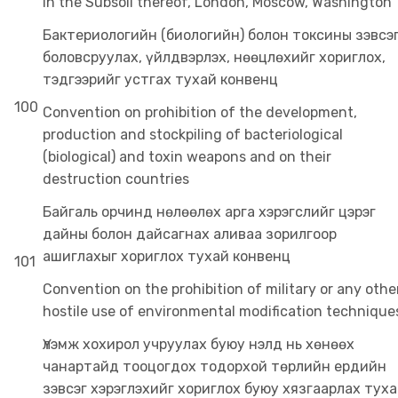
in the Subsoil thereof, London, Moscow, Washington
Бактериологийн (биологийн) болон токсины зэвсэ
боловсруулах, үйлдвэрлэх, нөөцлөхийг хориглох,
тэдгээрийг устгах тухай конвенц
100
Convention on prohibition of the development,
production and stockpiling of bacteriological
(biological) and toxin weapons and on their
destruction countries
Байгаль орчинд нөлөөлөх арга хэрэгслийг цэрэг
дайны болон дайсагнах аливаа зорилгоор
ашиглахыг хориглох тухай конвенц
101
Convention on the prohibition of military or any othe
hostile use of environmental modification technique
Үлэмж хохирол учруулах буюу нэлд нь хөнөөх
чанартайд тооцогдох тодорхой төрлийн ердийн
зэвсэг хэрэглэхийг хориглох буюу хязгаарлах тух