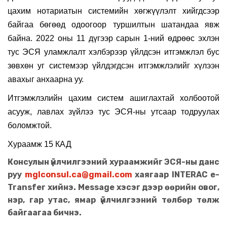
цахим нотариатын системийн хөгжүүлэлт хийгдсээр
байгаа бөгөөд одоогоор туршилтын шатандаа яв
ж
байна. 2022 оны 11 дүгээр сарын 1-ний өдрөөс эхлэн
тус ЭСЯ
уламжлалт хэлбэрээр үйлдсэн итгэмжлэ
л
бус
зөвхөн уг системээр үйлдэгдсэн итгэмжлэлийг хүлээн
авахыг анхаарна уу.
Итгэмжлэлийн цахим с
истем ашиглахтай холбоотой
асууж, лавлах зүйлээ тус ЭСЯ-ны утсаар тодруулах
боломжтой.
Хураамж 15 КАД
Консулын үйлчилгээний хураамжийг ЭСЯ-ны данс
руу
mglconsul.ca@gmail.com
хаягаар INTERAC e-
Transfer хийнэ. Message хэсэг дээр өөрийн овог,
нэр, гар утас, ямар үйлчилгээний төлбөр төлж
байгаагаа бичнэ.