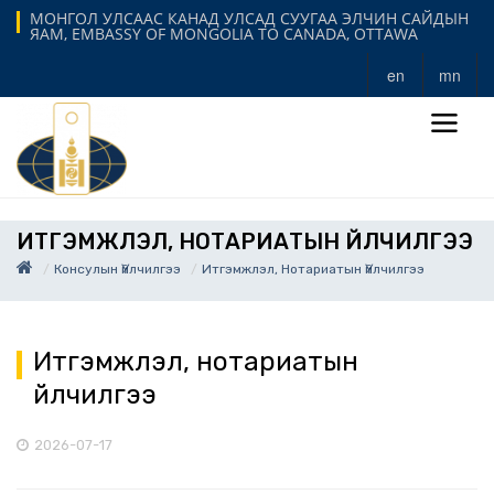
МОНГОЛ УЛСААС КАНАД УЛСАД СУУГАА ЭЛЧИН САЙДЫН
ЯАМ, EMBASSY OF MONGOLIA TO CANADA, OTTAWA
en
mn
ИТГЭМЖЛЭЛ, НОТАРИАТЫН ҮЙЛЧИЛГЭЭ
Консулын Үйлчилгээ
Итгэмжлэл, Нотариатын Үйлчилгээ
Итгэмжлэл, нотариатын
үйлчилгээ
2026-07-17