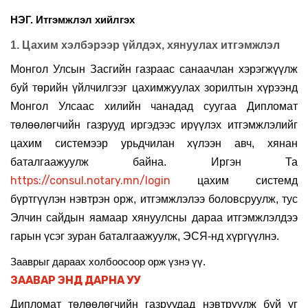
НЭГ. Итгэмжлэл хийлгэх
1. Цахим хэлбэрээр үйлдэх, хянуулах итгэмжлэл
Монгол Улсын Засгийн газраас санаачлан хэрэгжүүлж
буй төрийн үйлчилгээг цахимжуулах зорилтын хүрээнд
Монгол Улсаас хилийн чанадад суугаа Дипломат
төлөөлөгчийн газрууд иргэдээс ирүүлэх итгэмжлэлийг
цахим системээр урьдчилан хүлээн авч, хянан
баталгаажуул
ж байна. И
ргэн Та
https://consul.notary.mn/login
цахим системд
бүртгүүлэн нэвтрэн орж, итгэмжлэлээ боловсруулж, тус
Элчин сайдын яамаар хянуулсны
дараа
итгэмжлэлдээ
гарын үсэг зуран баталгаажуулж,
ЭСЯ-нд хүргүүлнэ.
Зааврыг дараах холбоосоор орж үзнэ
үү.
ЗААВАР ЭНД ДАРНА УУ
Дипломат төлөөлөгчийн газруудад нэвтрүүлж буй уг