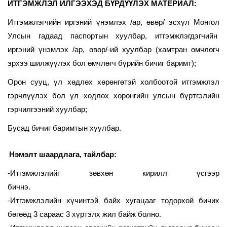
ИТГЭМЖЛЭЛ ИЛГЭЭХЭД Б
ҮРДҮҮЛЭХ МАТЕРИАЛ:
Итгэмжлэгчийн
иргэний үнэмлэх /ар, өвөр/
эсхүл Монгол
Улсын гадаад паспорт
ын хуулбар, итгэмжлэгдэгчийн
иргэний үнэмлэх /ар, өвөр/
-ий хуулбар
(хамтран өмчлөгч
эрхээ шилжүүлэх бол өмчлөгч бүрийн бичиг баримт);
Орон сууц, үл хөдлөх хөрөнгөтэй холбоотой итгэмжлэл
гэрчлүүлэх бол үл хөдлөх хөрөнгийн улсын бүртгэлийн
гэрчилгээний хуулбар;
Бусад бичиг баримтын хуулбар.
Нэмэлт шаардлага, тайлбар:
-Итгэмжлэлийг зөвхөн кирилл үсгээр
бичнэ.
-Итгэмжлэлийн хүчинтэй байх хугацааг тодорхой бичих
бөгөөд 3 сараас 3 хүртэлх жил байж болно.