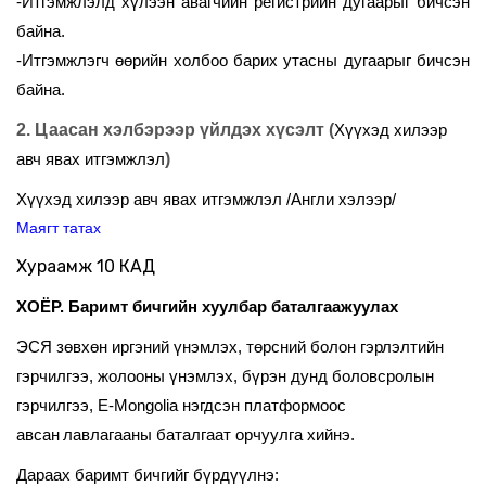
-Итгэмжлэлд хүлээн авагчийн регистрийн дугаарыг бичсэн
байна.
-Итгэмжлэгч өөрийн холбоо барих утасны дугаарыг бичсэн
байна.
2. Цаасан хэлбэрээр үйлдэх
хүсэлт (
Хүүхэд хилээр
)
авч явах итгэмжлэл
Хүүхэд хилээр авч явах итгэмжлэл /Англи хэлээр/
Маягт татах
Хураамж 10 КАД
ХОЁР.
Баримт бичгийн хуулбар баталгаажуулах
ЭСЯ зөвхөн и
ргэний үнэмлэх, төрсний
болон
гэрлэлтийн
гэрчилгээ, жолооны үнэмлэх, бүрэн дунд боловсролын
гэрчилгээ
,
E-Mongolia
нэгдсэн платформоос
авсан
лавлагааны баталгаат орчуулга хийнэ.
Дараах баримт бичгийг бүрдүүлнэ: