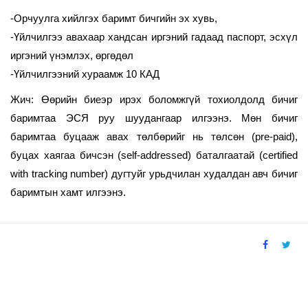
-Орчуулга хийлгэх баримт бичгийн эх хувь,
-Үйлчилгээ авахаар хандсан иргэний гадаад паспорт, эсхүл
иргэний үнэмлэх, өргөдөл
-Үйлчилгээний хураамж 10 КАД
Жич:
Ө
өрийн биеэр ирэх боломжгүй тохиолдолд
бичиг
баримтаа ЭСЯ руу шуудангаар илгээнэ. Мөн бичиг
баримтаа буцааж авах төлбөрийг нь төлсөн (pre-paid),
буцах хаягаа бичсэн (self-addressed) баталгаатай (certified
with tracking number) дугтуйг урьдчилан худалдан авч бичиг
баримтын хамт илгээнэ.