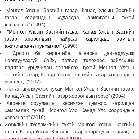
“Монгол Улсын Засгийн газар, Канад Улсын Засгийн
газар хоорондын худалдаа, арилжааны тухай
хэлэлцээр” (1994)
“Монгол Улсын Засгийн газар, Канад Улсын Засгийн
газар хоорондын найрсаг
харилцаа, хамтын
ажиллагааны тунхаглал”
(1998)
“Орлого ба хөрөнгийн татварыг давхардуулж
ноогдуулахгүй байх, татвар төлөхөөс зайлсхийх
явдлаас урьдчилан сэргийлэх тухай Монгол Улсын
Засгийн газар, Канад Улсын Засгийн газар хоорондын
конвенц” (2002)
“Ялтан шилжүүлэх тухай Монгол Улсын Засгийн газар,
Канад Улсын Засгийн газар хоорондын гэрээ” (2004)
“Хөрөнгө оруулалтыг хөхиүлэн дэмжих, харилцан
хамгаалах тухай Монгол Улс, Канад Улс хоорондын
хэлэлцээр” (2016)
Хөгжлийн тусламжийн тухай Монгол Улсын Засгийн
газар, Канад Улсын Засгийн газар хоорондын харилцан
ойлголцлын санамж бичиг (2016)