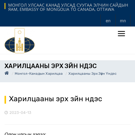
МОНГОЛ УЛСААС КАНАД УЛСАД СУУГАА ЭЛЧИН САЙДЫН
ЯАМ, EMBASSY OF MONGOLIA TO CANADA, OTTAWA
en
mn
ХАРИЛЦААНЫ ЭРХ ЗҮЙН ҮНДЭС
Монгол-Канадын Харилцаа
Харилцааны Эрх Зүйн Үндэс
Харилцааны эрх зүйн үндэс
2023-04-13
Олон улсын гэрээ
: