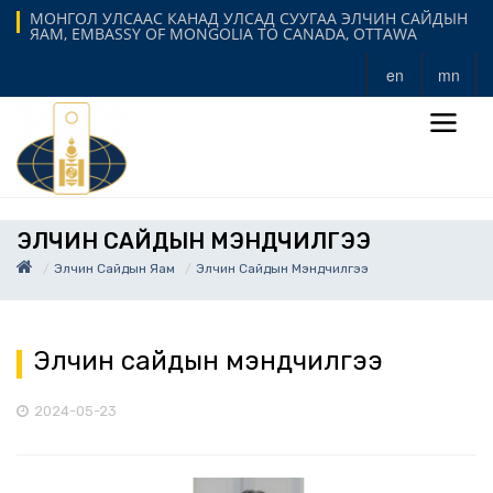
МОНГОЛ УЛСААС КАНАД УЛСАД СУУГАА ЭЛЧИН САЙДЫН
ЯАМ, EMBASSY OF MONGOLIA TO CANADA, OTTAWA
en
mn
ЭЛЧИН САЙДЫН МЭНДЧИЛГЭЭ
Элчин Сайдын Яам
Элчин Сайдын Мэндчилгээ
Элчин сайдын мэндчилгээ
2024-05-23