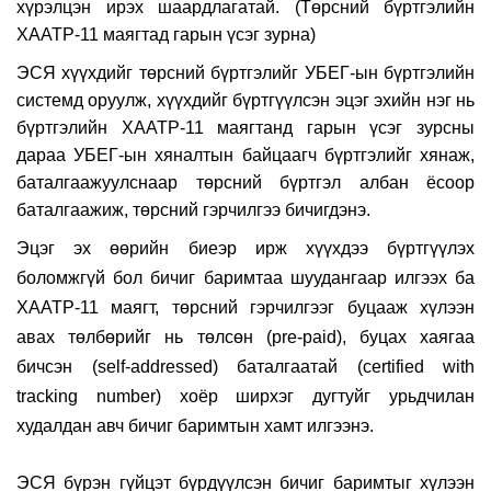
хүрэлцэн ирэх шаардлагатай. (Төрсний бүртгэлийн
ХААТР-11 маягтад гарын үсэг зурна)
ЭСЯ
хүүхдийг төрсний бүртгэлийг УБЕГ-ын бүртгэлийн
системд оруулж, хүүхдийг бүртгүүлсэн эцэг эхийн нэг нь
бүртгэлийн ХААТР-11 маягтанд гарын үсэг зурсны
дараа УБЕГ-ын хяналтын байцаагч бүртгэлийг хянаж,
баталгаажуулснаар төрсний бүртгэл албан ёсоор
баталгаажиж, төрсний гэрчилгээ бичигдэнэ.
Эцэг эх өөрийн биеэр ирж хүүхдээ бүртгүүлэх
боломжгүй бол
бичиг баримтаа шуудангаар
илгээх ба
ХААТР-11 маягт,
төрсний гэрчилгээг буцааж хүлээн
авах
төлбөрийг нь төлсөн (pre-paid), буцах хаягаа
бичсэн (self-addressed) баталгаатай (certified with
tracking number) хоёр ширхэг дугтуйг урьдчилан
худалдан авч бичиг баримтын хамт илгээнэ
.
ЭСЯ бүрэн гүйцэт бүрдүүлсэн бичиг баримтыг хүлээн