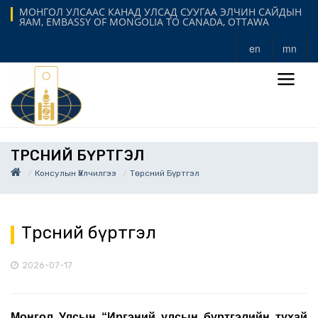
МОНГОЛ УЛСААС КАНАД УЛСАД СУУГАА ЭЛЧИН САЙДЫН
ЯАМ, EMBASSY OF MONGOLIA TO CANADA, OTTAWA
en
mn
ТӨРСНИЙ БҮРТГЭЛ
Консулын Үйлчилгээ
Төрсний Бүртгэл
Төрсний бүртгэл
2026-07-17
Монгол Улсын “Иргэний улсын бүртгэлийн тухай