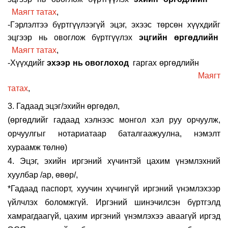
Маягт татах
,
-Гэрлэлтээ бүртгүүлээгүй эцэг, эхээс төрсөн хүүхдийг
эцгээр нь овоглож бүртгүүлэх
эцгийн өргөдлийн
Маягт татах
,
-
Хүүхдийг
эхээр нь овоглоход
гаргах өргөдлийн
Маягт
татах
,
3.
Гадаад эцэг/эхийн өргөдөл,
(
өргөдлийг гадаад хэлнээс монгол хэл руу орчуулж,
орчуулгыг нотариатаар баталгаажуулна, нэмэлт
хураамж төлнө
)
4.
Эцэг, эхийн иргэний хүчинтэй цахим үнэмлэхний
хуулбар /
ар, өвөр
/
,
*
Гадаад паспорт, хуучин
хүчингүй
иргэний үнэмлэхээр
үйлчлэх боломжгүй. Иргэний шинэчилсэн бүртгэлд
хамрагдаагүй, цахим иргэний үнэмлэхээ аваагүй иргэд