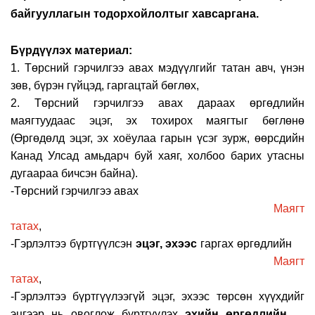
байгууллагын тодорхойлолтыг хавсаргана.
Бүрдүүлэх материал:
1. Төрсний гэрчилгээ авах мэдүүлгийг татан авч, үнэн
зөв, бүрэн гүйцэд, гаргацтай бөглөх
,
2. Төрсний гэрчилгээ авах дараах өргөдл
ийн
маягтуудаас
эцэг, эх тохирох маягтыг бөглөнө
(Өргөдөлд эцэг, эх хоёулаа гарын үсэг зурж, өөрсдийн
Канад Улсад амьдарч буй хаяг, холбоо барих утасны
дугаараа бичсэн байна)
.
-Төрсний
гэрчилгээ авах
Маягт
татах
,
-Гэрлэлтээ бүртгүүлсэн
эцэг, эхээс
гаргах өргөдлийн
Маягт
татах
,
-Гэрлэлтээ бүртгүүлээгүй эцэг, эхээс төрсөн хүүхдийг
эцгээр нь овоглож бүртгүүлэх
эхийн өргөдлийн