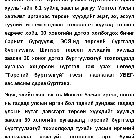
хууль”-ийн 6.1 зүйлд заасны дагуу Монгол Улсын
харъяат иргэнээс төрсөн хүүхдийг эцэг,
эх, эсхүл
түүний итгэмжлэгдсэн төлөөлөгч
хүүхэд төрсөн
өдрөөс хойш 30 хоногийн дотор
холбогдох
бичиг
баримт бүрдүүлж,
ЭСЯ-нд
төрсний бүртгэлд
бүртгүүлнэ
. Шинээр төрсөн хүүхдийг хуульд
заасан 30 хоног дотор
бүртгүүлээгүй
тохиолдолд
хугацаа хоцорсон бүртгэл гэж үзэх бөгөөд
“Т
өрсний бүртгэлгүй
”
гэсэн лавлагаа
г
УБЕГ-
аас
авсны дараа
бүртгэнэ.
Эцэг, эхийн хэн нэг нь Монгол Улсын иргэн, нөгөө
нь гадаад
улсын
иргэн
бол тэдний дундаас гадаад
улсын нутаг дэвсгэрт төрсөн хүүхдийг хуульд
заасан 30 хоногийн хугацаанд төрсний бүртгэлд
бүртгүүлээгүй тохиолдолд тухайн улсын иргэний
харьяалал аваагүйг нотолсон эрх бүхий