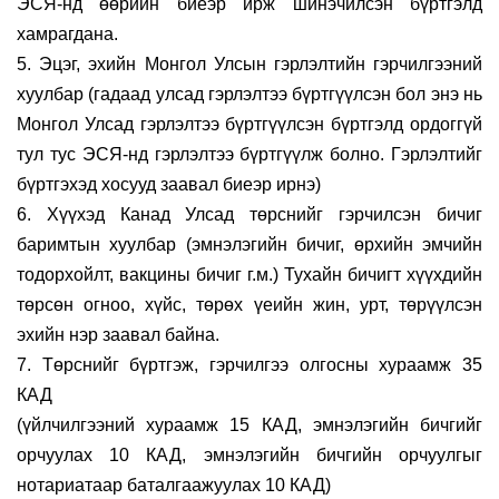
ЭСЯ-
нд өөрийн
биеэр ирж шинэчилсэн бүртгэлд
хамрагдана.
5
. Эцэг, эхийн Монгол Улсын гэрлэлтийн гэрчилгээний
хуулбар (гадаад улсад гэрлэлтээ бүртгүүлсэн бол энэ нь
Монгол Улсад гэрлэлтээ бүртгүүлсэн бүртгэлд
ордоггүй
тул тус ЭСЯ-
нд
гэрлэлтээ бүртгүүлж болно. Гэрлэлтийг
бүртгэхэд хосууд заавал биеэр ирнэ)
6
. Хүүхэд Канад Улсад төрснийг гэрчилсэн бичиг
баримтын хуулбар (
эмнэлэгийн бичиг, өрхийн эмчийн
тодорхойлт, вакцины бичиг г.м.
)
Тухайн бичигт хүүхдийн
төрсөн огноо, хүйс, төрөх үеийн жин, урт, төрүүлсэн
эхийн нэр заавал байна.
7. Төрснийг бүртгэж, гэрчилгээ олгосны хураамж 35
КАД
(
үйлчилгээний хураамж 15 КАД, эмнэлэгийн бичгийг
орчуулах 10 КАД, эмнэлэгийн бичгийн орчуулгыг
нотариатаар баталгаажуулах 10 КАД
)