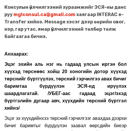
Консулын үйлчилгээний хураамжийг ЭСЯ-ны данс
руу
mglconsul.ca@gmail.com
хаягаар INTERAC e-
Transfer хийнэ. Message хэсэг дээр өөрийн овог,
нэр, гар утас, ямар үйлчилгээний төлбөр төлж
байгаагаа бичнэ.
Анхаарах:
Эцэг эхийн аль нэг нь гадаад улсын иргэн бол
хүүхэд төрснөөс хойш 20 хоногийн дотор хүүхэд
төрснийг бүртгүүлэх, төрсний гэрчилгээ авах бичиг
баримтаа бүрдүүлэн ЭСЯ-нд ирүүлэх
шаардлагатай. /УБЕГ-аас гадаад эцэг/эхэд
бүртгэлийн дугаар авч, хүүхдийн төрсний бүртгэл
хийнэ/
Эцэг эх хүүхдийнхээ төрсний гэрчилгээг авахдаа дээрхи
бичиг баримтыг бүрдүүлэн заавал өөрсдийн биеэр