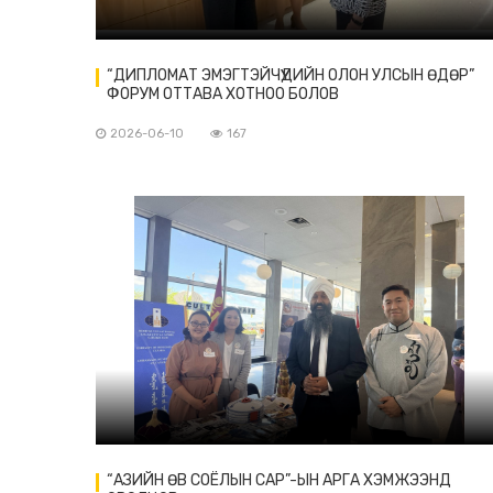
“ДИПЛОМАТ ЭМЭГТЭЙЧҮҮДИЙН ОЛОН УЛСЫН ӨДӨР”
ФОРУМ ОТТАВА ХОТНОО БОЛОВ
2026-06-10
167
“АЗИЙН ӨВ СОЁЛЫН САР”-ЫН АРГА ХЭМЖЭЭНД