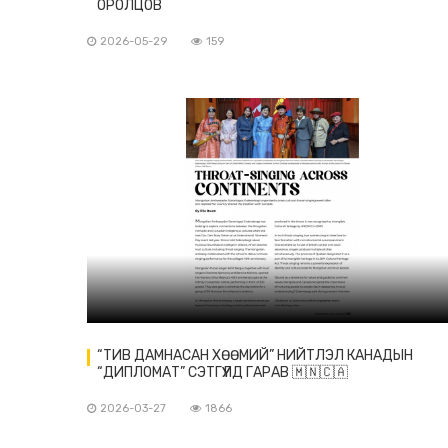
ОРОЛЦОВ
2026-05-29
159
“ТИВ ДАМНАСАН ХӨӨМИЙ” НИЙТЛЭЛ КАНАДЫН
“ДИПЛОМАТ” СЭТГҮҮЛД ГАРАВ 🇲🇳🇨🇦
2026-03-27
1866