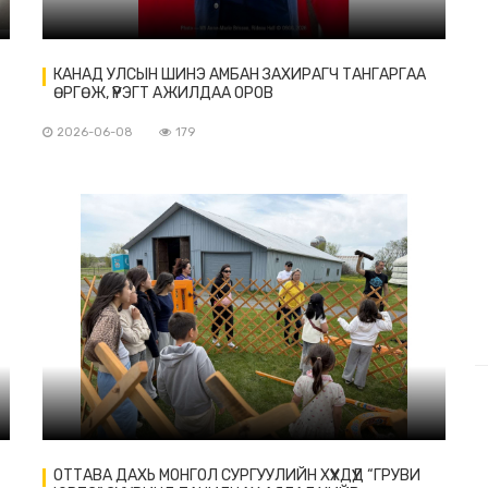
КАНАД УЛСЫН ШИНЭ АМБАН ЗАХИРАГЧ ТАНГАРГАА
ӨРГӨЖ, ҮҮРЭГТ АЖИЛДАА ОРОВ
2026-06-08
179
ОТТАВА ДАХЬ МОНГОЛ СУРГУУЛИЙН ХҮҮХДҮҮД “ГРУВИ