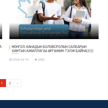
А
МОНГОЛ, КАНАДЫН БОЛОВСРОЛЫН САЛБАРЫН
ХАМТЫН АЖИЛЛАГАА ӨРГӨЖИН ТЭЛЖ БАЙНА🇲🇳
🇨🇦
2026-02-10
2530
1
2
›