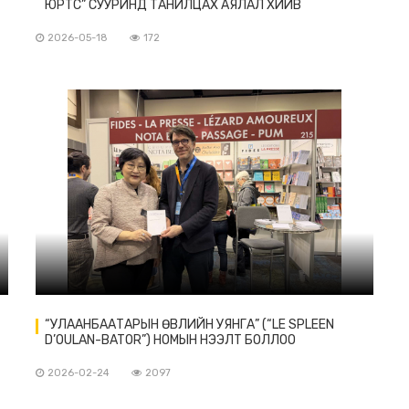
ЮРТС” СУУРИНД ТАНИЛЦАХ АЯЛАЛ ХИЙВ
2026-05-18
172
“УЛААНБААТАРЫН ӨВЛИЙН УЯНГА” (“LE SPLEEN
D’OULAN-BATOR”) НОМЫН НЭЭЛТ БОЛЛОО
2026-02-24
2097