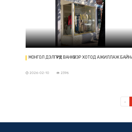
МОНГОЛ ДЭЛГҮҮРҮҮД ВАНКҮВЭР ХОТОД АЖИЛЛАЖ БАЙН
2026-02-10
2396
‹