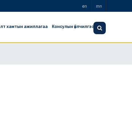
en
mn
алт хамтын ажиллагаа
Консулын үйлчилгээ