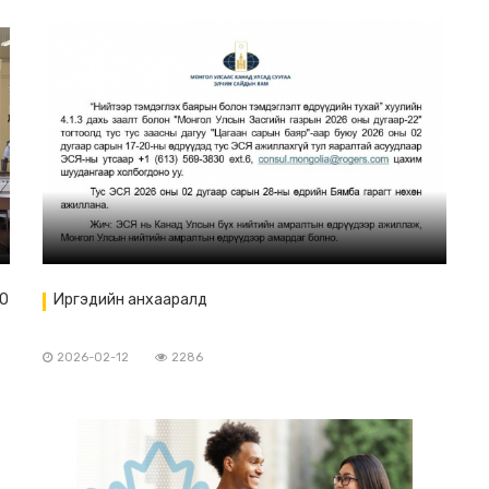
О
Иргэдийн анхааралд
2026-02-12
2286