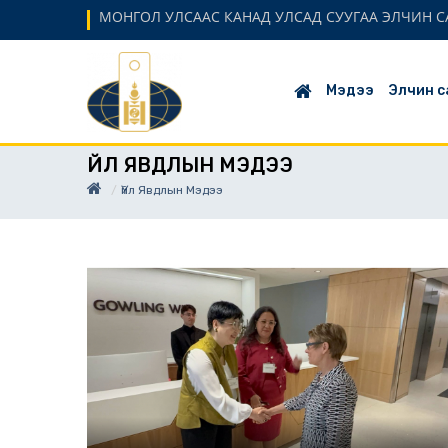
МОНГОЛ УЛСААС КАНАД УЛСАД СУУГАА ЭЛЧИН С
Мэдээ
Элчин с
ҮЙЛ ЯВДЛЫН МЭДЭЭ
Үйл Явдлын Мэдээ