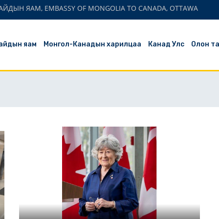
АЙДЫН ЯАМ, EMBASSY OF MONGOLIA TO CANADA, OTTAWA
айдын яам
Монгол-Канадын харилцаа
Канад Улс
Олон т