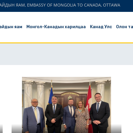
АЙДЫН ЯАМ, EMBASSY OF MONGOLIA TO CANADA, OTTAWA
айдын яам
Монгол-Канадын харилцаа
Канад Улс
Олон т