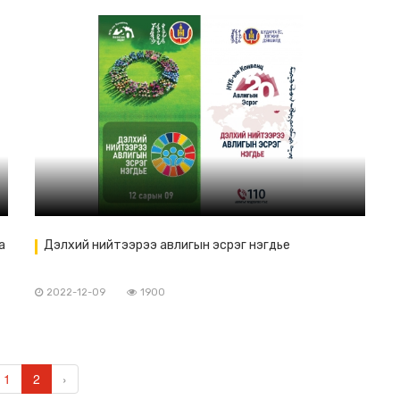
a
Дэлхий нийтээрээ авлигын эсрэг нэгдье
2022-12-09
1900
1
2
›