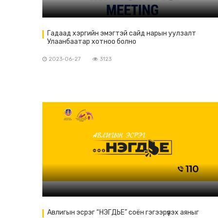
Гадаад хэргийн эмэгтэй сайд нарын уулзалт
Улаанбаатар хотноо болно
2023-06-27
3123
Авлигын эсрэг “НЭГДЬЕ” соён гэгээрүүлэх аяныг