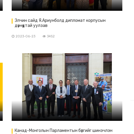
Элчин сайд Я.Ариунболд дипломат корпусын
дүэнүүдтай уулзав
2023-06-23
3452
Канад-Монголын Парламентын бүлгийг шинэчлэн