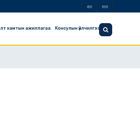
en
mn
алт хамтын ажиллагаа
Консулын үйлчилгээ