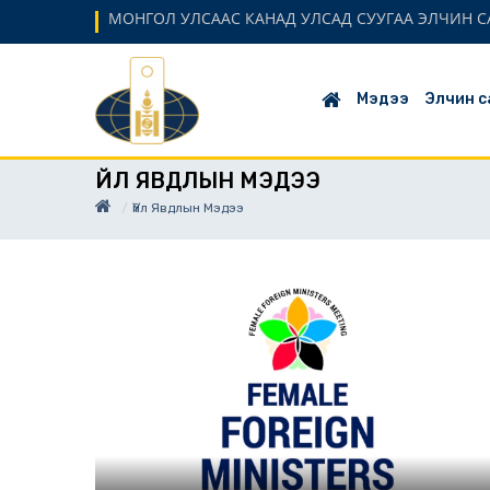
МОНГОЛ УЛСААС КАНАД УЛСАД СУУГАА ЭЛЧИН С
Мэдээ
Элчин с
ҮЙЛ ЯВДЛЫН МЭДЭЭ
Үйл Явдлын Мэдээ