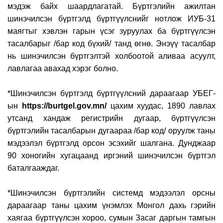
мэдэж байх шаардлагатай. Бүртгэлийн ажилтан
шинэчилсэн бүртгэлд бүртгүүлснийг нотлож ИУБ-31
маягтыг хэвлэн гарын үсэг зуруулах ба бүртгүүлсэн
тасалбарыг /бар код бүхий/ танд өгнө. Энэүү тасалбар
нь шинэчилсэн бүртгэлтэй холбоотой аливаа асуулт,
лавлагаа авахад хэрэг болно.
*
Шинэчилсэн бүртгэлд бүртгүүлсний дараагаар УБЕГ-
ын
https://burtgel.gov.mn/
цахим хуудас, 1890 лавлах
утсанд хандаж регистрийн дугаар, бүртгүүлсэн
бүртгэлийн тасалбарын дугаараа /бар код/ оруулж таны
мэдээлэл бүртгэлд орсон эсэхийг шалгана. Дунджаар
90 хоногийн хугацаанд иргэний шинэчилсэн бүртгэл
баталгааждаг.
*
Шинэчилсэн бүртгэлийн системд мэдээлэл орсны
дараагаар таны цахим үнэмлэх Монгол дахь гэрийн
хаягаа бүртгүүлсэн хороо, сумын Засаг даргын тамгын