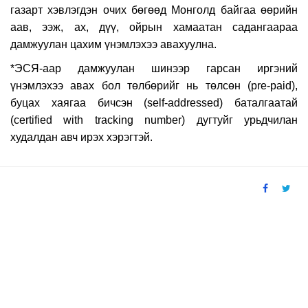
газарт хэвлэгдэн очих бөгөөд Монголд байгаа өөрийн
аав, ээж, ах, дүү, ойрын хамаатан садангаараа
дамжуулан цахим үнэмлэхээ авахуулна.
*ЭСЯ-аар дамжуулан шинээр гарсан иргэний
үнэмлэхээ авах бол
төлбөрийг нь төлсөн (pre-paid),
буцах хаягаа бичсэн (self-addressed) баталгаатай
(certified with tracking number) дугтуйг урьдчилан
худалдан авч ирэх хэрэгтэй.