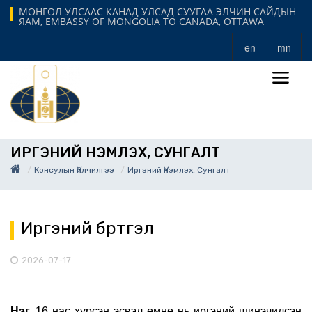
МОНГОЛ УЛСААС КАНАД УЛСАД СУУГАА ЭЛЧИН САЙДЫН
ЯАМ, EMBASSY OF MONGOLIA TO CANADA, OTTAWA
en
mn
ИРГЭНИЙ ҮНЭМЛЭХ, СУНГАЛТ
Консулын Үйлчилгээ
Иргэний Үнэмлэх, Сунгалт
Иргэний бүртгэл
2026-07-17
Нэг.
16 нас хүрсэн эсвэл өмнө нь иргэний шинэчилсэн