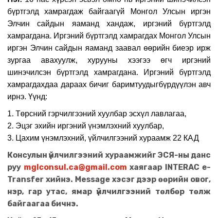
бүртгэлд хамрагдаж байгаагүй Монгол Улсын иргэн
Элчин сайдын яаманд хандаж, иргэний бүртгэлд
хамрагдана. Иргэний бүртгэлд хамрагдах Монгол Улсын
иргэн Элчин сайдын яаманд заавал
өөрийн
биеэр ирж
зургаа авахуулж,
хурууны хээгээ өг
ч
иргэний
шинэчилсэн бүртгэлд хамрагдана. Иргэний бүртгэлд
хамрагдахдаа дараах
бичиг баримтуудыг
бүрдүүлэн авч
ирнэ. Үүнд:
1. Төрсний гэрчилгээний хуулбар
эсхүл лавлагаа,
2. Эцэг эхийн иргэний үнэмлэхний хуулбар,
3.
Цахим үнэмлэхний, үйлчилгээний хураамж
22 КАД
Консулын үйлчилгээний хураамжийг ЭСЯ-ны данс
руу
mglconsul.ca@gmail.com
хаягаар INTERAC e-
Transfer хийнэ. Message хэсэг дээр өөрийн овог,
нэр, гар утас, ямар үйлчилгээний төлбөр төлж
байгаагаа бичнэ.