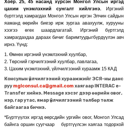
Хоёр.
25, 45 насанд хүрсэн Монгол Улсын иргэд
цахим үнэмлэхний сунгалт хийлгэ
нэ.
Иргэний
бүртгэлд хамрагдах Монгол Улсын иргэн Элчин сайдын
яам
анд
өөрийн биеэр ирж
зургаа авахуулж,
хурууны
хээгээ өгөх шаардлагатай. Иргэний бүртгэлд
хамрагдахдаа дараах бичиг
баримтуудыг
бүрдүүлэн авч
ирнэ. Үүнд:
1.
Өмнөх иргэний үнэмлэхний хуулбар
,
2.
Төрсний гэрчилгээний хуулбар, лавлагаа
,
3.
Цахим үнэмлэхний, үйлчилгээний хураамж 15 КАД
Консулын үйлчилгээний хураамжийг ЭСЯ-ны данс
руу
mglconsul.ca@gmail.com
хаягаар INTERAC e-
Transfer хийнэ. Message хэсэг дээр өөрийн овог,
нэр, гар утас, ямар үйлчилгээний төлбөр төлж
байгаагаа бичнэ.
*
Бүртгүүлэх иргэд өөрсдийн ургийн овог, Монгол Улсад
байнга оршин суугчаар
бүртгүүлсэн хаягаа тодорхой