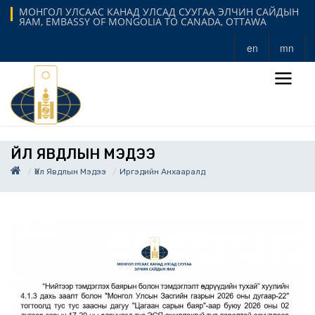
МОНГОЛ УЛСААС КАНАД УЛСАД СУУГАА ЭЛЧИН САЙДЫН
ЯАМ, EMBASSY OF MONGOLIA TO CANADA, OTTAWA
en
mn
ҮЙЛ ЯВДЛЫН МЭДЭЭ
Үйл Явдлын Мэдээ
Иргэдийн Анхааралд