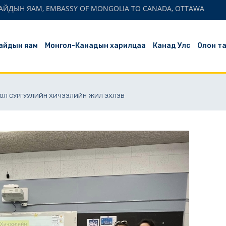
АЙДЫН ЯАМ, EMBASSY OF MONGOLIA TO CANADA, OTTAWA
айдын яам
Монгол-Канадын харилцаа
Канад Улс
Олон т
ГОЛ СУРГУУЛИЙН ХИЧЭЭЛИЙН ЖИЛ ЭХЛЭВ