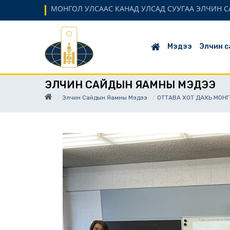
МОНГОЛ УЛСААС КАНАД УЛСАД СУУГАА ЭЛЧИН С
Мэдээ
Элчин с
ЭЛЧИН САЙДЫН ЯАМНЫ МЭДЭЭ
Элчин Сайдын Яамны Мэдээ
OТТАВА ХОТ ДАХЬ МОН