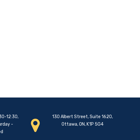
30-12:30,
130 Albert Street, Suite 1620,
urday -
Ottawa, ON, K1P 5G4
ed