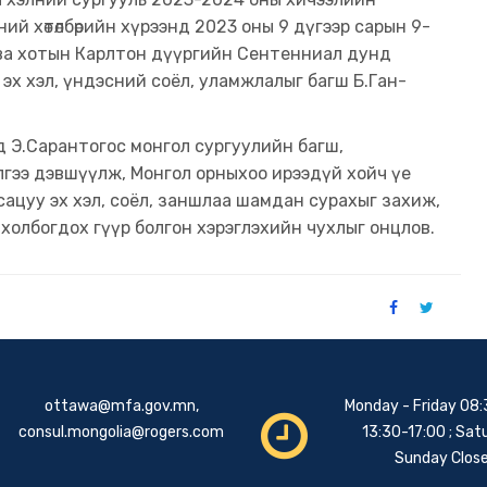
ий хөтөлбөрийн хүрээнд 2023 оны 9 дүгээр сарын 9-
тава хотын Карлтон дүүргийн Сентенниал дунд
э эх хэл, үндэсний соёл, уламжлалыг багш Б.Ган-
д Э.Сарантогос монгол сургуулийн багш,
ээ дэвшүүлж, Монгол орныхоо ирээдүй хойч үе
ацуу эх хэл, соёл, заншлаа шамдан сурахыг захиж,
холбогдох гүүр болгон хэрэглэхийн чухлыг онцлов.
ottawa@mfa.gov.mn
,
Monday - Friday 08:
consul.mongolia@rogers.com
13:30-17:00 ; Sat
Sunday Clos