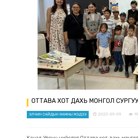
OТТАВА ХОТ ДАХЬ МОНГОЛ СУРГ
2023-09-09
1
ЭЛЧИН САЙДЫН ЯАМНЫ МЭДЭЭ
Канад Улсын нийслэл Оттава хот дахь монго