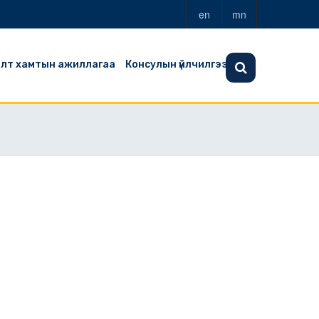
en
mn
алт хамтын ажиллагаа
Консулын үйлчилгээ