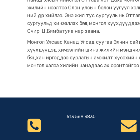
жилийн нээлтээ Олон улсын болон уугуул хэлн
ний өдөр хийлээ. Энэ жил тус сургууль нь От
сургуульд хичээллэх бөгөөд монгол хүүхдүүддэ
Очир, Ц.Бямбатуяа нар заана.
Монгол Улсаас Канад Улсад суугаа Элчин сай
хүүхдүүдэд хичээлийн шинэ жилийн мэндчилг
бяцхан иргэддээ сурлагын амжилт хүсэхийн с
монгол хэлээ хилийн чанадаас эх оронтойгоо 
613 569 3830