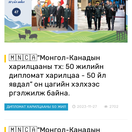
🇲🇳🇨🇦“Монгол-Канадын
харилцааны түүх: 50 жилийн
дипломат харилцаа - 50 үйл
явдал” он цагийн хэлхээс
үргэлжилж байна.
2023-11-27
2702
ДИПЛОМАТ ХАРИЛЦААНЫ 50 ЖИЛ
🇲🇳🇨🇦“Монгол-Канадын