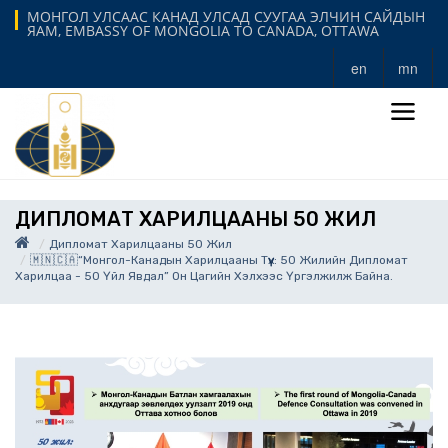
МОНГОЛ УЛСААС КАНАД УЛСАД СУУГАА ЭЛЧИН САЙДЫН
ЯАМ, EMBASSY OF MONGOLIA TO CANADA, OTTAWA
en
mn
ДИПЛОМАТ ХАРИЛЦААНЫ 50 ЖИЛ
Дипломат Харилцааны 50 Жил
🇲🇳🇨🇦“Монгол-Канадын Харилцааны Түүх: 50 Жилийн Дипломат
Харилцаа - 50 Үйл Явдал” Он Цагийн Хэлхээс Үргэлжилж Байна.