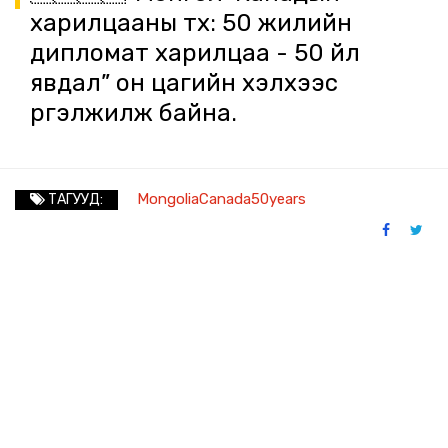
харилцааны түүх: 50 жилийн
дипломат харилцаа - 50 үйл
явдал” он цагийн хэлхээс
үргэлжилж байна.
MongoliaCanada50years
ТАГУУД: