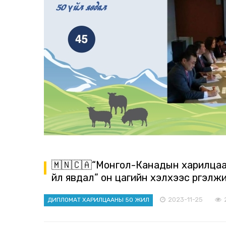
🇲🇳🇨🇦“Монгол-Канадын харилцаан
үйл явдал” он цагийн хэлхээс үргэлж
2023-11-25
ДИПЛОМАТ ХАРИЛЦААНЫ 50 ЖИЛ