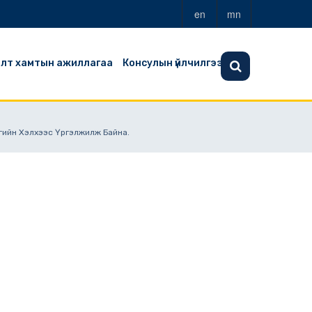
en
mn
алт хамтын ажиллагаа
Консулын үйлчилгээ
агийн Хэлхээс Үргэлжилж Байна.