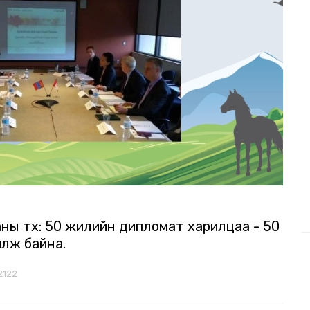
ы түүх: 50 жилийн дипломат харилцаа - 50
илж байна.
2122