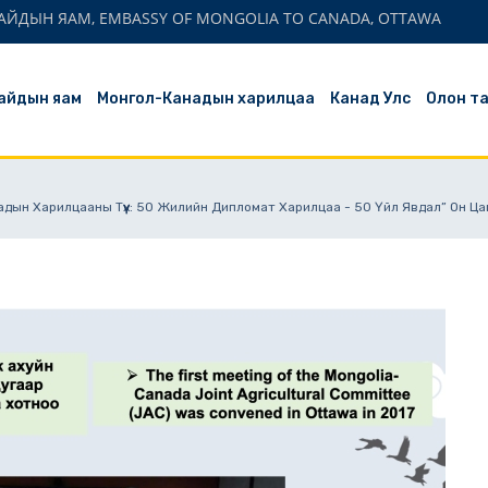
АЙДЫН ЯАМ, EMBASSY OF MONGOLIA TO CANADA, OTTAWA
айдын яам
Монгол-Канадын харилцаа
Канад Улс
Олон т
адын Харилцааны Түүх: 50 Жилийн Дипломат Харилцаа - 50 Үйл Явдал” Он Ц