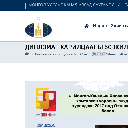
МОНГОЛ УЛСААС КАНАД УЛСАД СУУГАА ЭЛЧИН С
Мэдээ
Элчин с
ДИПЛОМАТ ХАРИЛЦААНЫ 50 ЖИЛ
Дипломат Харилцааны 50 Жил
🇲🇳🇨🇦“Монгол-Кан