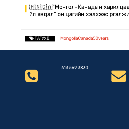
🇲🇳🇨🇦“Монгол-Канадын харилцаан
үйл явдал” он цагийн хэлхээс үргэлж
MongoliaCanada50years
ТАГУУД:
613 569 3830