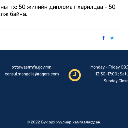
ы түүх: 50 жилийн дипломат харилцаа - 50
илж байна.
ottawa@mfa.gov.mn
,
Monday - Friday 08:
consul.mongolia@rogers.com
13:30-17:00 ; Sat
Sunday Clos
© 2022 Бүх эрх хуулиар хамгаалагдсан.