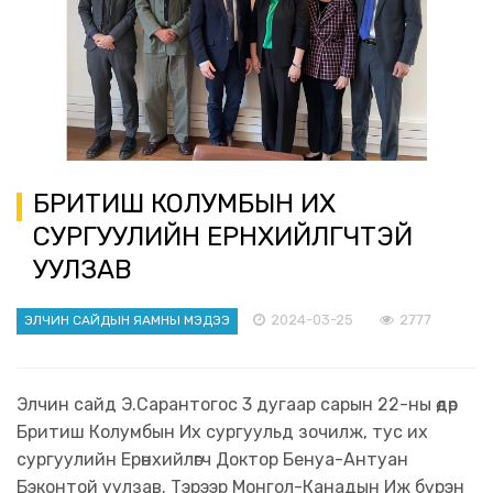
БРИТИШ КОЛУМБЫН ИХ
СУРГУУЛИЙН ЕРӨНХИЙЛӨГЧТЭЙ
УУЛЗАВ
2024-03-25
2777
ЭЛЧИН САЙДЫН ЯАМНЫ МЭДЭЭ
Элчин сайд Э.Сарантогос 3 дугаар сарын 22-ны өдөр
Бритиш Колумбын Их сургуульд зочилж, тус их
сургуулийн Ерөнхийлөгч Доктор Бенуа-Антуан
Бэконтой уулзав. Тэрээр Монгол-Канадын Иж бүрэн