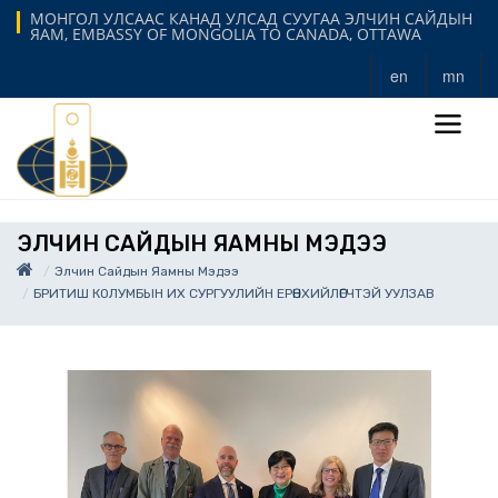
МОНГОЛ УЛСААС КАНАД УЛСАД СУУГАА ЭЛЧИН САЙДЫН
ЯАМ, EMBASSY OF MONGOLIA TO CANADA, OTTAWA
en
mn
ЭЛЧИН САЙДЫН ЯАМНЫ МЭДЭЭ
Элчин Сайдын Яамны Мэдээ
БРИТИШ КОЛУМБЫН ИХ СУРГУУЛИЙН ЕРӨНХИЙЛӨГЧТЭЙ УУЛЗАВ