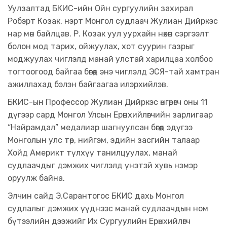
Уулзалтад БКИС-ийн Ойн сургуулийн захирал
Робэрт Козак, нэрт Монгол судлаач Жулиан Дийркэс
нар мөн байлцав. Р. Козак уул уурхайн нөхөн сэргээлт
болон мод тарих, ойжуулах, хот суурин газрыг
моджуулах чиглэлд манай улстай харилцаа холбоо
тогтоогоод байгаа бөгөөд энэ чиглэлд ЭСЯ-тай хамтран
ажиллахад бэлэн байгаагаа илэрхийлэв.
БКИС-ын Профессор Жулиан Дийркэс өнгөрөгч оны 11
дүгээр сард Монгол Улсын Ерөнхийлөгчийн зарлигаар
“Найрамдал” медалиар шагнуулсан бөгөөд эдүгээ
Монголын улс төр, нийгэм, эдийн засгийн талаар
Хойд Америкт түлхүү танилцуулах, манай
судлаачдыг дэмжих чиглэлд үнэтэй хувь нэмэр
оруулж байна.
Элчин сайд Э.Сарантогос БКИС дахь Монгол
судлалыг дэмжих үүднээс манай судлаачдын ном
бүтээлийн дээжийг Их Сургуулийн Ерөнхийлөгч