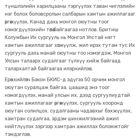
түншлэлийн харилцааны тэргүүлэх таван чиглэлийн
нэг болох боловсролын салбарын хамтын ажиллагааг
өргөжүүлэх, Канад дахь монгол оюутны тоог
нэмэгдүүлэхийн төлөө байгаагаа нотлов. Бритиш
Колумбын Их сургууль нь Монгол Улстай нягт
хамтын ажиллагааг хөгжүүлж, жил ирэх тутам тус Их
сургууль дахь манай оюутны тоо нэмэгдэж, Монгол
Улсын талаарх судалгааг түлхүү хийж байгаад
талархалтай байгаагаа илэрхийлэв.
Ерөнхийлөгч Бэкон БКИС-д эдүгээ 50 орчим монгол
оюутан суралцаж байгаа, цаашид энэ тоог
нэмэгдүүлэх, манай улсын их, дээд сургуулиудтай
хамтын ажиллагааг өргөжүүлэх, сургууль хооронд
оюутан солилцох, судалгааны чадавхыг бэхжүүлэх,
хамтран судалгаа, эрдэм шинжилгээний ажил
нийтлүүлэх зэргээр хамтран ажиллах боломжтойг
тэмдэглэв.