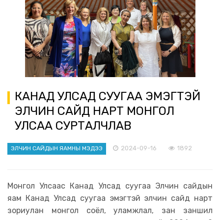
КАНАД УЛСАД СУУГАА ЭМЭГТЭЙ
ЭЛЧИН САЙД НАРТ МОНГОЛ
УЛСАА СУРТАЛЧЛАВ
2024-09-16
1892
ЭЛЧИН САЙДЫН ЯАМНЫ МЭДЭЭ
Монгол Улсаас Канад Улсад суугаа Элчин сайдын
яам Канад Улсад суугаа эмэгтэй элчин сайд нарт
зориулан монгол соёл, уламжлал, зан заншил