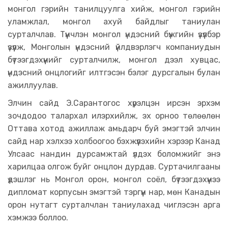
монгол гэрийн танилцуулга хийж, монгол гэрийн
уламжлал, монгол ахуй байдлыг таниулан
сурталчлав. Түүнчлэн монгол үндэсний бүжгийн үзүүлбэр
үзүүлж, Монголын үндэсний үйлдвэрлэгч компаниудын
бүтээгдэхүүнийг сурталчилж, монгол дээл хувцас,
үндэсний онцлогийг илтгэсэн бэлэг дурсгалын булан
ажиллуулав.
Элчин сайд Э.Сарантогос хүрэлцэн ирсэн эрхэм
зочдодоо талархал илэрхийлж, эх орноо төлөөлөн
Оттава хотод ажиллаж амьдарч буй эмэгтэй элчин
сайд нар хэлхээ холбоогоо бэхжүүлэхийн хэрээр Канад
Улсаас нандин дурсамжтай үлдэх боломжийг энэ
харилцаа олгож буйг онцлон дурдав. Суртачилгааны
үдэшлэг нь Монгол орон, монгол соёл, бүтээгдэхүүнээ
дипломат корпусын эмэгтэй тэргүүн нар, мөн Канадын
орон нутагт сурталчлан таниулахад чиглэсэн арга
хэмжээ боллоо.