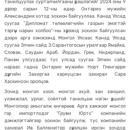
танилцуулах сурталчилгааны үдэшлэгийг 2024 оны 9
дүгээр сарын 12-ны өдөр Онтарио мужийн
Александрия хотод зохион байгууллаа. Канад Улсад
суугаа “Дипломат төлөөлөгчийн газрын эмэгтэй
тэргүүн нарын холбоо”-ны хүрээнд зохион байгуулсан
дээрх арга хэмжээнд Монгол Улсаас Канад Улсад
суугаа Элчин сайд Э.Сарантогосын урилгаар Ямайка,
Словак, Саудын Араб, Йордан, Грек, Нидерланд,
Панам улсуудаас тус улсад суугаа Элчин сайд
нараас гадна Онтарио мужийн Норт Гленгарри
дүүргийн Захиргаа хариуцсан захирал Сара
Хаскинсон оролцов.
Зочид монгол хоол, монгол ахуй, зан заншил,
уламжлал, урлаг, соёлтой танилцаж нэгэн үдшийг
Монголоор амьсгалж өнгөрөөв. Арга хэмжээг монгол
гэр импортлодог “Груви Юртс” компанийн
дэмжлэгтэйгээр зохион байгуулж, тус компанийн
захирал Ив Балленеггер хүрэлцэн ирсэн зочдод