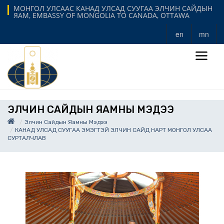
МОНГОЛ УЛСААС КАНАД УЛСАД СУУГАА ЭЛЧИН САЙДЫН
ЯАМ, EMBASSY OF MONGOLIA TO CANADA, OTTAWA
en
mn
ЭЛЧИН САЙДЫН ЯАМНЫ МЭДЭЭ
Элчин Сайдын Яамны Мэдээ
КАНАД УЛСАД СУУГАА ЭМЭГТЭЙ ЭЛЧИН САЙД НАРТ МОНГОЛ УЛСАА
СУРТАЛЧЛАВ