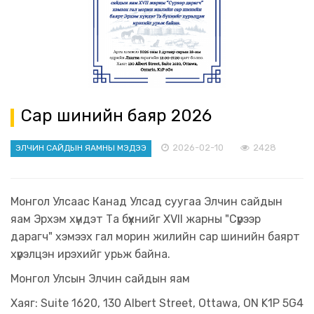
Сар шинийн баяр 2026
2026-02-10
2428
ЭЛЧИН САЙДЫН ЯАМНЫ МЭДЭЭ
Монгол Улсаас Канад Улсад суугаа Элчин сайдын
яам Эрхэм хүндэт Та бүхнийг XVII жарны "Сүрээр
дарагч" хэмээх гал морин жилийн сар шинийн баярт
хүрэлцэн ирэхийг урьж байна.
Монгол Улсын Элчин сайдын яам
Хаяг: Suite 1620, 130 Albert Street, Ottawa, ON K1P 5G4