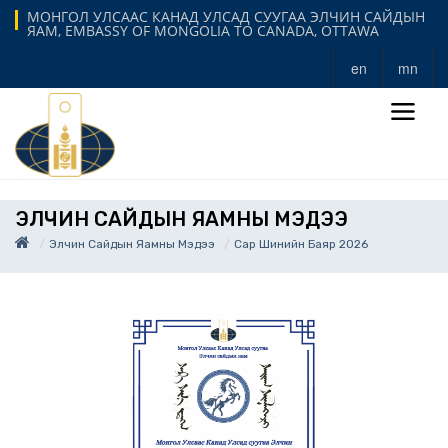
МОНГОЛ УЛСААС КАНАД УЛСАД СУУГАА ЭЛЧИН САЙДЫН
ЯАМ, EMBASSY OF MONGOLIA TO CANADA, OTTAWA
en
mn
ЭЛЧИН САЙДЫН ЯАМНЫ МЭДЭЭ
Элчин Сайдын Яамны Мэдээ
Сар Шинийн Баяр 2026