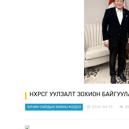
НӨХӨРСӨГ УУЛЗАЛТ ЗОХИОН БАЙГУУ
2026-04-13
2
ЭЛЧИН САЙДЫН ЯАМНЫ МЭДЭЭ