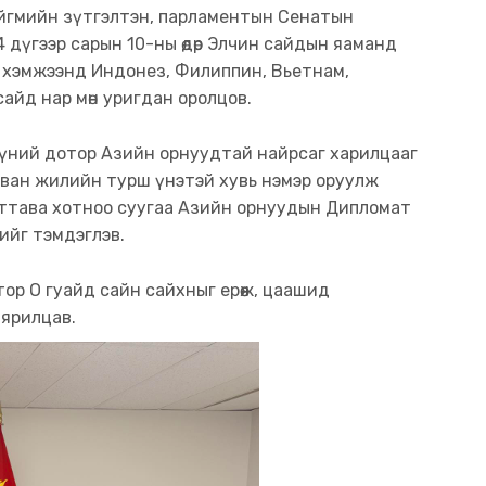
ийгмийн зүтгэлтэн, парламентын Сенатын
 дүгээр сарын 10-ны өдөр Элчин сайдын яаманд
га хэмжээнд Индонез, Филиппин, Вьетнам,
айд нар мөн уригдан оролцов.
үүний дотор Азийн орнуудтай найрсаг харилцааг
рван жилийн турш үнэтэй хувь нэмэр оруулж
Оттава хотноо суугаа Азийн орнуудын Дипломат
гийг тэмдэглэв.
ор О гуайд сайн сайхныг ерөөж, цаашид
ярилцав.