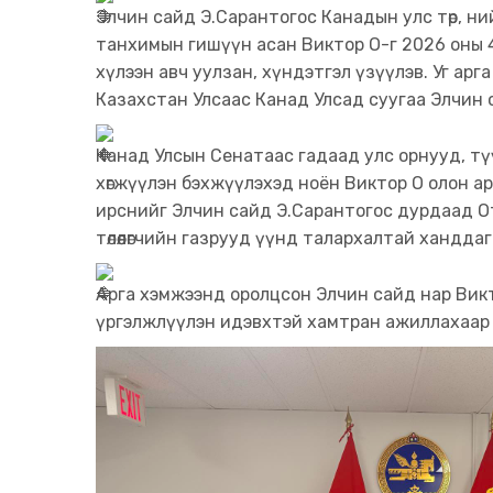
Элчин сайд Э.Сарантогос Канадын улс төр, н
танхимын гишүүн асан Виктор О-г 2026 оны 4
хүлээн авч уулзан, хүндэтгэл үзүүлэв. Уг ар
Казахстан Улсаас Канад Улсад суугаа Элчин с
Канад Улсын Сенатаас гадаад улс орнууд, т
хөгжүүлэн бэхжүүлэхэд ноён Виктор О олон а
ирснийг Элчин сайд Э.Сарантогос дурдаад 
төлөөлөгчийн газрууд үүнд талархалтай хандда
Арга хэмжээнд оролцсон Элчин сайд нар Викт
үргэлжлүүлэн идэвхтэй хамтран ажиллахаар 