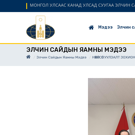
МОНГОЛ УЛСААС КАНАД УЛСАД СУУГАА ЭЛЧИН С
Мэдээ
Элчин с
ЭЛЧИН САЙДЫН ЯАМНЫ МЭДЭЭ
Элчин Сайдын Яамны Мэдээ
НӨХӨРСӨГ УУЛЗАЛТ ЗОХИ