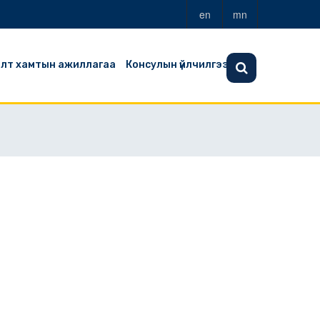
en
mn
алт хамтын ажиллагаа
Консулын үйлчилгээ