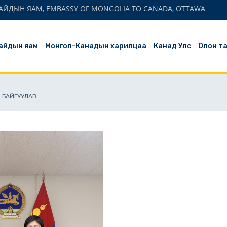
АЙДЫН ЯАМ, EMBASSY OF MONGOLIA TO CANADA, OTTAWA
айдын яам
Монгол-Канадын харилцаа
Канад Улс
Олон т
ОН БАЙГУУЛАВ