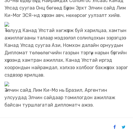
30-ны өдөр Бүгд Найрамдах Солонгос Улсаас Канад
Улсад суугаа Онц бөгөөд Бүрэн Эрхт Элчин сайд Лим
Ки-Мог ЭСЯ-нд хүлээн авч, нөхөрсөг уулзалт хийв.
Талууд Канад Улстай хөгжүүлж буй харилцаа, хамтын
ажиллагааны талаар мэдээлэл солилцохын зэрэгцээ
Канад Улсад суугаа Ази, Номхон далайн орнуудын
Дипломат төлөөлөгчийн газрын тэргүүн нарын бүлгийн
хүрээнд хамтран ажиллах, Канад Улстай иргэд
хоорондын найрамдал, хэлхээ холбоог бэхжүүлэх зэрэг
сэдвээр ярилцав.
Элчин сайд Лим Ки-Мо нь Бразил, Аргентин
улсуудад Элчин сайдаар томилогдон ажиллаж
байсан туршлагатай дипломатч ажээ.