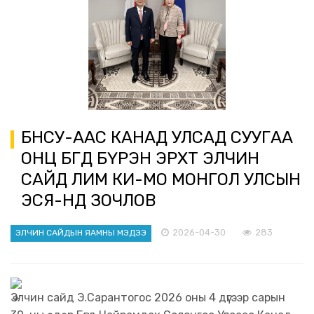
БНСУ-ААС КАНАД УЛСАД СУУГАА
ОНЦ БӨГӨӨД БҮРЭН ЭРХТ ЭЛЧИН
САЙД ЛИМ КИ-МО МОНГОЛ УЛСЫН
ЭСЯ-НД ЗОЧЛОВ
2026-04-30
283
ЭЛЧИН САЙДЫН ЯАМНЫ МЭДЭЭ
Элчин сайд Э.Сарантогос 2026 оны 4 дүгээр сарын