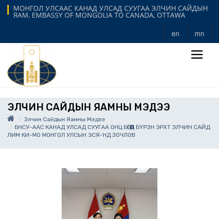
МОНГОЛ УЛСААС КАНАД УЛСАД СУУГАА ЭЛЧИН САЙДЫН
ЯАМ, EMBASSY OF MONGOLIA TO CANADA, OTTAWA
en
mn
ЭЛЧИН САЙДЫН ЯАМНЫ МЭДЭЭ
Элчин Сайдын Яамны Мэдээ
БНСУ-ААС КАНАД УЛСАД СУУГАА ОНЦ БӨГӨӨД БҮРЭН ЭРХТ ЭЛЧИН САЙД
ЛИМ КИ-МО МОНГОЛ УЛСЫН ЭСЯ-НД ЗОЧЛОВ