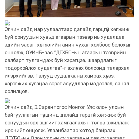
Элчин сайд нар уулзалтаар далайд гарцгүй хөгжиж
буй орнуудын хувьд агаарын тээвэр нь худалдаа,
эдийн засаг, хөгжлийн амин чухал холбоос болохыг
онцолж, ОУИНБ-аас “ДГХБО-ын агаарын тээврийн
салбарт тулгамдаж буй хэрэгцээ, шаардлагыг
тодорхойлох судалгаа”-г эхлүүлэх болсонд талархал
илэрхийлэв. Талууд судалгааны хамрах хүрээ,
хэрэгжих хугацаа зэрэг асуудлаар мэдээлэл, санал
солилцов.
Элчин сайд Э.Сарантогос Монгол Улс олон улсын
байгууллагын түвшинд далайд гарцгүй хөгжиж буй
орнуудын эрх ашгийг хамгаалахын төлөө ажиллаж
ирснийг онцолж, Улаанбаатар хотод байрлах
ДГХБО-ын Олон улсын судалгааны төв судалгааг