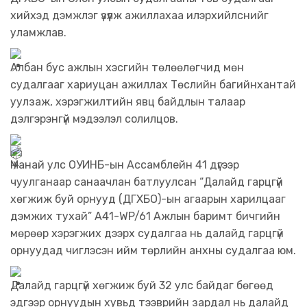
хийхэд дэмжлэг үзүүлж ажиллахаа илэрхийлснийг
уламжлав.
Албан бус ажлын хэсгийн төлөөлөгчид мөн
судалгааг хариуцан ажиллах Төслийн багийнхантай
уулзаж, хэрэгжилтийн явц байдлын талаар
дэлгэрэнгүй мэдээлэл солилцов.
Манай улс ОУИНБ-ын Ассамблейн 41 дүгээр
чуулганаар санаачлан батлуулсан “Далайд гарцгүй
хөгжиж буй орнууд (ДГХБО)-ын агаарын харилцааг
дэмжих тухай” А41-WP/61 Ажлын баримт бичгийн
мөрөөр хэрэгжих дээрх судалгаа нь далайд гарцгүй
орнуудад чиглэсэн ийм төрлийн анхны судалгаа юм.
Далайд гарцгүй хөгжиж буй 32 улс байдаг бөгөөд
эдгээр орнуудын хувьд тээврийн зардал нь далайд