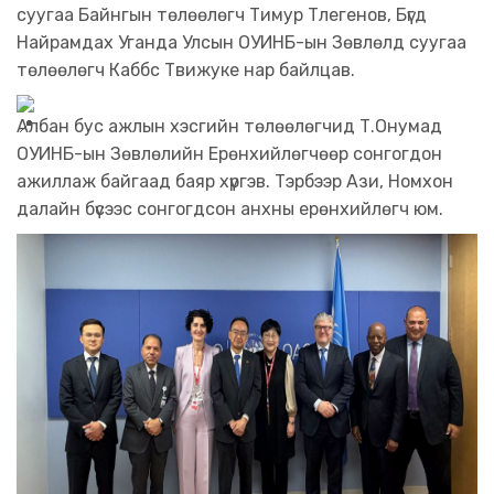
суугаа Байнгын төлөөлөгч Тимур Тлегенов, Бүгд
Найрамдах Уганда Улсын ОУИНБ-ын Зөвлөлд суугаа
төлөөлөгч Каббс Твижуке нар байлцав.
Албан бус ажлын хэсгийн төлөөлөгчид Т.Онумад
ОУИНБ-ын Зөвлөлийн Ерөнхийлөгчөөр сонгогдон
ажиллаж байгаад баяр хүргэв. Тэрбээр Ази, Номхон
далайн бүсээс сонгогдсон анхны ерөнхийлөгч юм.