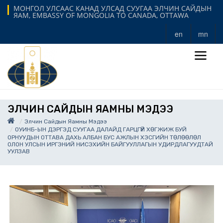
МОНГОЛ УЛСААС КАНАД УЛСАД СУУГАА ЭЛЧИН САЙДЫН
ЯАМ, EMBASSY OF MONGOLIA TO CANADA, OTTAWA
en
mn
ЭЛЧИН САЙДЫН ЯАМНЫ МЭДЭЭ
Элчин Сайдын Яамны Мэдээ
ОУИНБ-ЫН ДЭРГЭД СУУГАА ДАЛАЙД ГАРЦГҮЙ ХӨГЖИЖ БУЙ
ОРНУУДЫН ОТТАВА ДАХЬ АЛБАН БУС АЖЛЫН ХЭСГИЙН ТӨЛӨӨЛӨЛ
ОЛОН УЛСЫН ИРГЭНИЙ НИСЭХИЙН БАЙГУУЛЛАГЫН УДИРДЛАГУУДТАЙ
УУЛЗАВ