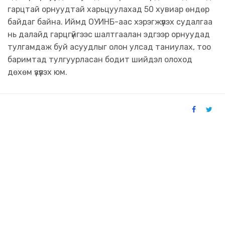
гарцтай орнуудтай харьцуулахад 50 хувиар өндөр
байдаг байна. Иймд ОУИНБ-аас хэрэгжүүлэх судалгаа
нь далайд гарцгүйгээс шалтгаалан эдгээр орнуудад
тулгамдаж буй асуудлыг олон улсад таниулах, тоо
баримтад тулгуурласан бодит шийдэл олоход
дөхөм үзүүлэх юм.