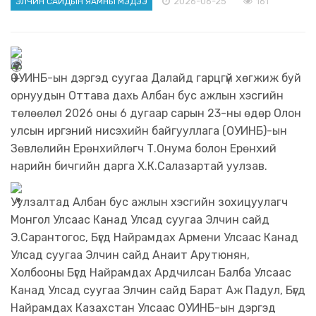
2026-06-25
161
ЭЛЧИН САЙДЫН ЯАМНЫ МЭДЭЭ
ОУИНБ-ын дэргэд суугаа Далайд гарцгүй хөгжиж буй
орнуудын Оттава дахь Албан бус ажлын хэсгийн
төлөөлөл 2026 оны 6 дугаар сарын 23-ны өдөр Олон
улсын иргэний нисэхийн байгууллага (ОУИНБ)-ын
Зөвлөлийн Ерөнхийлөгч Т.Онума болон Ерөнхий
нарийн бичгийн дарга Х.К.Салазартай уулзав.
Уулзалтад Албан бус ажлын хэсгийн зохицуулагч
Монгол Улсаас Канад Улсад суугаа Элчин сайд
Э.Сарантогос, Бүгд Найрамдах Армени Улсаас Канад
Улсад суугаа Элчин сайд Анаит Арутюнян,
Холбооны Бүгд Найрамдах Ардчилсан Балба Улсаас
Канад Улсад суугаа Элчин сайд Барат Аж Падул, Бүгд
Найрамдах Казахстан Улсаас ОУИНБ-ын дэргэд