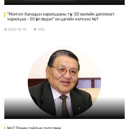
“Монгол-Канадын харилцааны түүх: 50 жилийн дипломат
харилцаа - 50 үйл явдал” он цагийн хэлхээс №1
2023-10-10
1915
№2 Элчин сайдын дурсамж