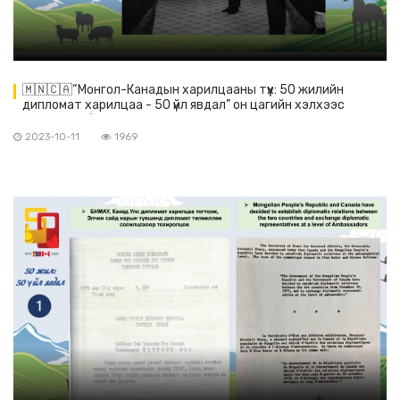
🇲🇳🇨🇦“Монгол-Канадын харилцааны түүх: 50 жилийн
дипломат харилцаа - 50 үйл явдал” он цагийн хэлхээс
үргэлжилж байна.
2023-10-11
1969