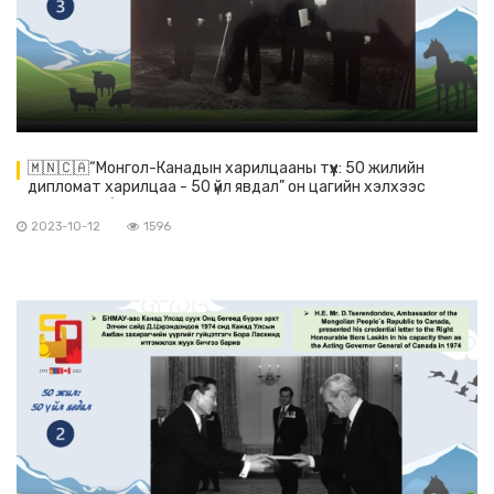
🇲🇳🇨🇦“Монгол-Канадын харилцааны түүх: 50 жилийн
дипломат харилцаа - 50 үйл явдал” он цагийн хэлхээс
үргэлжилж байна.
2023-10-12
1596