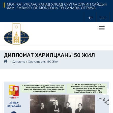
МОНГОЛ УЛСААС КАНАД УЛСАД СУУГАА ЭЛЧИН САЙДЫН
ЯАМ, EMBASSY OF MONGOLIA TO CANADA, OTTAWA
en
mn
ДИПЛОМАТ ХАРИЛЦААНЫ 50 ЖИЛ
Дипломат Харилцааны 50 Жил