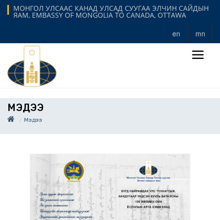
МОНГОЛ УЛСААС КАНАД УЛСАД СУУГАА ЭЛЧИН САЙДЫН
ЯАМ, EMBASSY OF MONGOLIA TO CANADA, OTTAWA
en
mn
МЭДЭЭ
Мэдээ